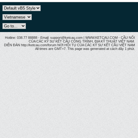
Hotline: 038.77 88888 - Email: support@ketcau.com | WWW.KETCAU.COM - CẦU NỐI
CỦA CÁC KỸ SƯ KẾT CẤU CÔNG TRÌNH, ĐỊA KỸ THUẬT VIỆT NAM.
DIỄN ĐÀN http://ketcau.com/forum NƠI HỘI TỤ CỦA CÁC KỸ SƯ KẾT CÂU VIỆT NAM
All times are GMT+7. This page was generated at cách đây 1 phút.