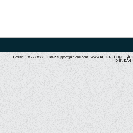
Hotline: 038.77 88888 - Email: support@ketcau.com | WWW.KETCAU.COM - 
DIỄN ĐÀN h