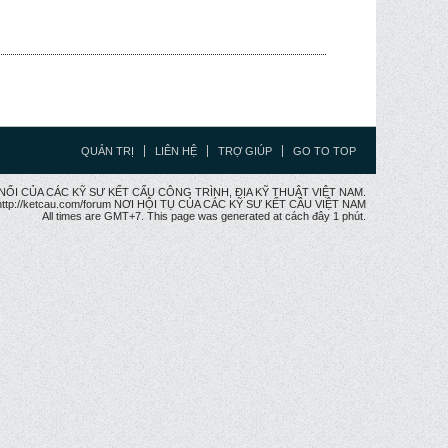
QUẢN TRỊ
LIÊN HỆ
TRỢ GIÚP
GO TO TOP
CẦU NỐI CỦA CÁC KỸ SƯ KẾT CẤU CÔNG TRÌNH, ĐỊA KỸ THUẬT VIỆT NAM.
ttp://ketcau.com/forum NƠI HỘI TỤ CỦA CÁC KỸ SƯ KẾT CÂU VIỆT NAM
All times are GMT+7. This page was generated at cách đây 1 phút.