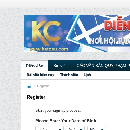
Bài viết
CÁC VĂN BẢN QUY PHẠM 
Diễn đàn
Bài viết hôm nay
Thành viên
Lịch
Register
Register
Start your sign up process.
Please Enter Your Date of Birth
Tháng
Ngày
Năm