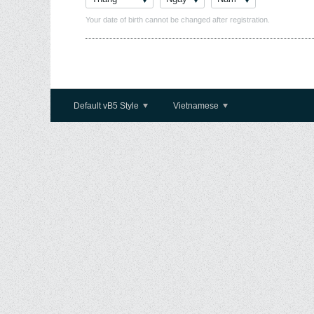
Your date of birth cannot be changed after registration.
Default vB5 Style
Vietnamese