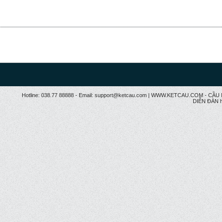
Hotline: 038.77 88888 - Email: support@ketcau.com | WWW.KETCAU.COM - 
DIỄN ĐÀN h