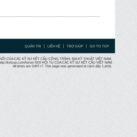
QUẢN TRỊ
LIÊN HỆ
TRỢ GIÚP
GO TO TOP
CẦU NỐI CỦA CÁC KỸ SƯ KẾT CẤU CÔNG TRÌNH, ĐỊA KỸ THUẬT VIỆT NAM.
ttp://ketcau.com/forum NƠI HỘI TỤ CỦA CÁC KỸ SƯ KẾT CÂU VIỆT NAM
All times are GMT+7. This page was generated at cách đây 1 phút.