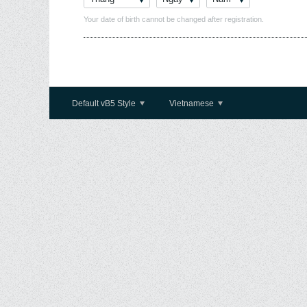
Your date of birth cannot be changed after registration.
Default vB5 Style
Vietnamese