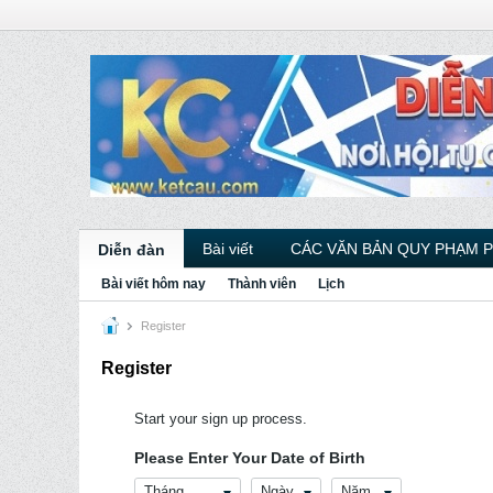
Bài viết
CÁC VĂN BẢN QUY PHẠM 
Diễn đàn
Bài viết hôm nay
Thành viên
Lịch
Register
Register
Start your sign up process.
Please Enter Your Date of Birth
Tháng
Ngày
Năm