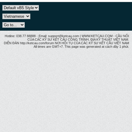
Hotline: 038.77 88888 - Email: support@ketcau.com | WWW.KETCAU.COM - CẦU NỐI
CỦA CÁC KỸ SƯ KẾT CẤU CÔNG TRÌNH, ĐỊA KỸ THUẬT VIỆT NAM.
DIỄN ĐÀN http://ketcau.com/forum NƠI HỘI TỤ CỦA CÁC KỸ SƯ KẾT CÂU VIỆT NAM
All times are GMT+7. This page was generated at cách đây 1 phút.