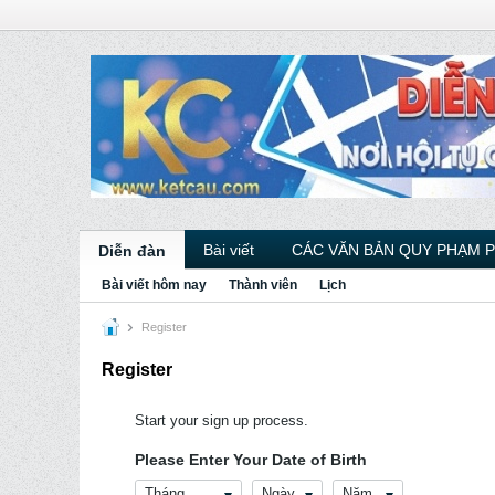
Bài viết
CÁC VĂN BẢN QUY PHẠM 
Diễn đàn
Bài viết hôm nay
Thành viên
Lịch
Register
Register
Start your sign up process.
Please Enter Your Date of Birth
Tháng
Ngày
Năm