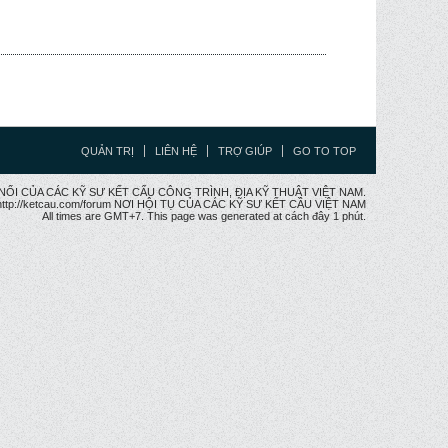
QUẢN TRỊ
LIÊN HỆ
TRỢ GIÚP
GO TO TOP
CẦU NỐI CỦA CÁC KỸ SƯ KẾT CẤU CÔNG TRÌNH, ĐỊA KỸ THUẬT VIỆT NAM.
ttp://ketcau.com/forum NƠI HỘI TỤ CỦA CÁC KỸ SƯ KẾT CÂU VIỆT NAM
All times are GMT+7. This page was generated at cách đây 1 phút.