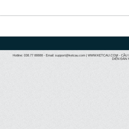
Hotline: 038.77 88888 - Email: support@ketcau.com | WWW.KETCAU.COM - 
DIỄN ĐÀN h