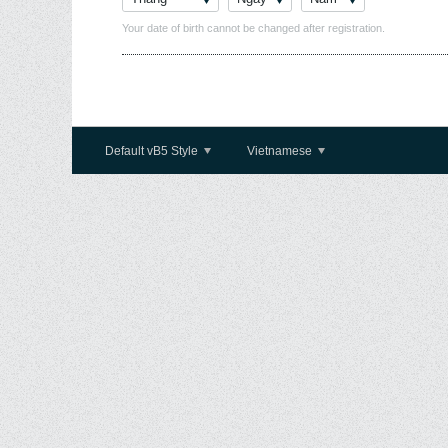
Your date of birth cannot be changed after registration.
Default vB5 Style
Vietnamese