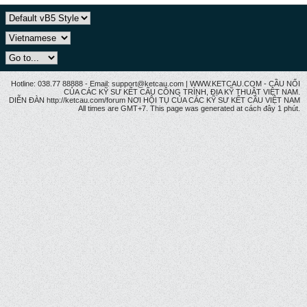
Hotline: 038.77 88888 - Email: support@ketcau.com | WWW.KETCAU.COM - CẦU NỐI
CỦA CÁC KỸ SƯ KẾT CẤU CÔNG TRÌNH, ĐỊA KỸ THUẬT VIỆT NAM.
DIỄN ĐÀN http://ketcau.com/forum NƠI HỘI TỤ CỦA CÁC KỸ SƯ KẾT CÂU VIỆT NAM
All times are GMT+7. This page was generated at cách đây 1 phút.