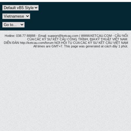
Hotline: 038.77 88888 - Email: support@ketcau.com | WWW.KETCAU.COM - CẦU NỐI
CỦA CÁC KỸ SƯ KẾT CẤU CÔNG TRÌNH, ĐỊA KỸ THUẬT VIỆT NAM.
DIỄN ĐÀN http://ketcau.com/forum NƠI HỘI TỤ CỦA CÁC KỸ SƯ KẾT CÂU VIỆT NAM
All times are GMT+7. This page was generated at cách đây 1 phút.