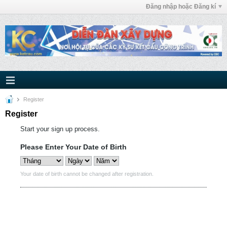
Đăng nhập hoặc Đăng kí
Register
Register
Start your sign up process.
Please Enter Your Date of Birth
Your date of birth cannot be changed after registration.