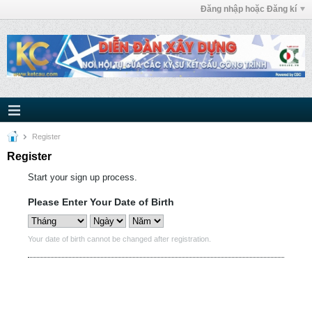
Đăng nhập hoặc Đăng kí
Register
Register
Start your sign up process.
Please Enter Your Date of Birth
Your date of birth cannot be changed after registration.