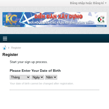
Đăng nhập hoặc Đăng kí
Register
Register
Start your sign up process.
Please Enter Your Date of Birth
Your date of birth cannot be changed after registration.