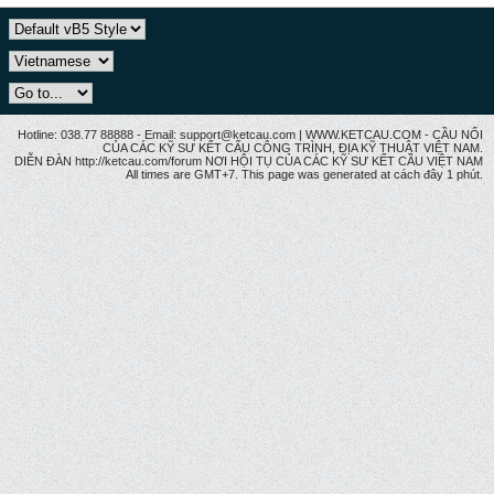
Hotline: 038.77 88888 - Email: support@ketcau.com | WWW.KETCAU.COM - CẦU NỐI
CỦA CÁC KỸ SƯ KẾT CẤU CÔNG TRÌNH, ĐỊA KỸ THUẬT VIỆT NAM.
DIỄN ĐÀN http://ketcau.com/forum NƠI HỘI TỤ CỦA CÁC KỸ SƯ KẾT CÂU VIỆT NAM
All times are GMT+7. This page was generated at cách đây 1 phút.