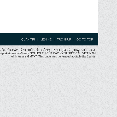
QUẢN TRỊ
LIÊN HỆ
TRỢ GIÚP
GO TO TOP
CẦU NỐI CỦA CÁC KỸ SƯ KẾT CẤU CÔNG TRÌNH, ĐỊA KỸ THUẬT VIỆT NAM.
ttp://ketcau.com/forum NƠI HỘI TỤ CỦA CÁC KỸ SƯ KẾT CÂU VIỆT NAM
All times are GMT+7. This page was generated at cách đây 1 phút.