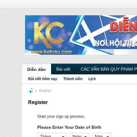
Bài viết
CÁC VĂN BẢN QUY PHẠM 
Diễn đàn
Bài viết hôm nay
Thành viên
Lịch
Register
Register
Start your sign up process.
Please Enter Your Date of Birth
Tháng
Ngày
Năm