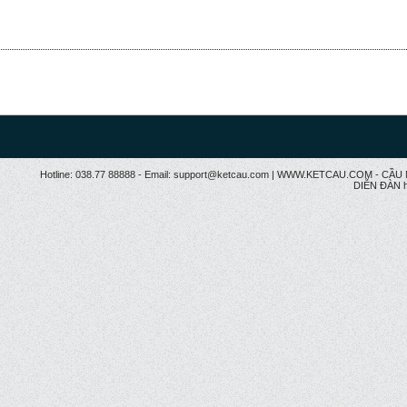
Hotline: 038.77 88888 - Email: support@ketcau.com | WWW.KETCAU.COM - 
DIỄN ĐÀN h