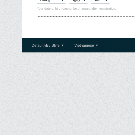
Your date of birth cannot be changed after registration.
Default vB5 Style
Vietnamese