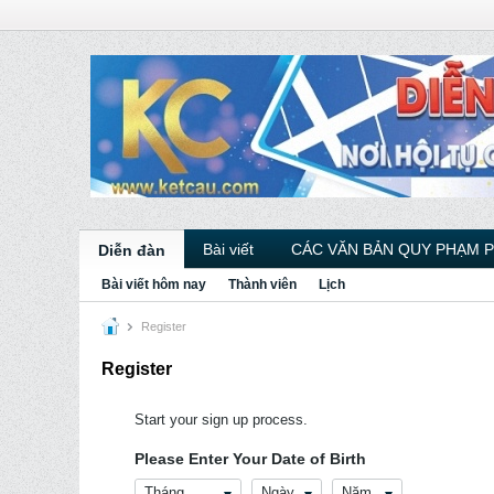
Bài viết
CÁC VĂN BẢN QUY PHẠM 
Diễn đàn
Bài viết hôm nay
Thành viên
Lịch
Register
Register
Start your sign up process.
Please Enter Your Date of Birth
Tháng
Ngày
Năm