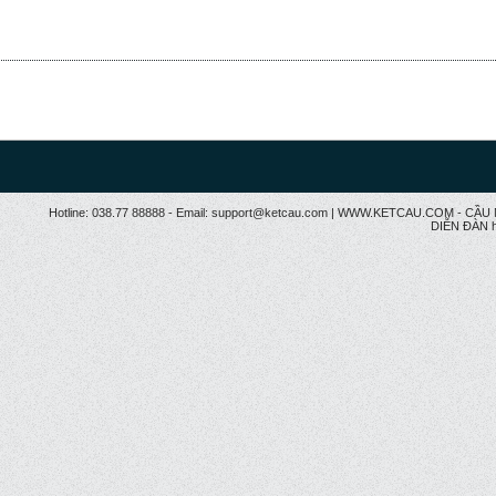
Hotline: 038.77 88888 - Email: support@ketcau.com | WWW.KETCAU.COM - 
DIỄN ĐÀN h