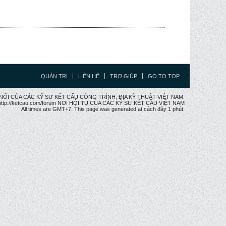
QUẢN TRỊ
LIÊN HỆ
TRỢ GIÚP
GO TO TOP
CẦU NỐI CỦA CÁC KỸ SƯ KẾT CẤU CÔNG TRÌNH, ĐỊA KỸ THUẬT VIỆT NAM.
ttp://ketcau.com/forum NƠI HỘI TỤ CỦA CÁC KỸ SƯ KẾT CÂU VIỆT NAM
All times are GMT+7. This page was generated at cách đây 1 phút.