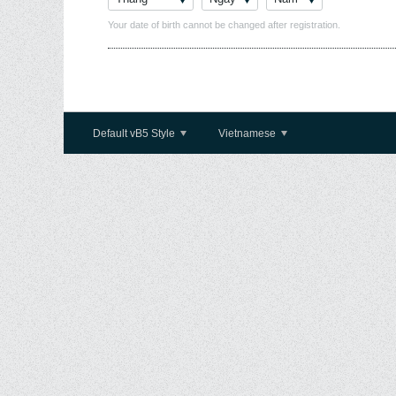
Your date of birth cannot be changed after registration.
Default vB5 Style
Vietnamese