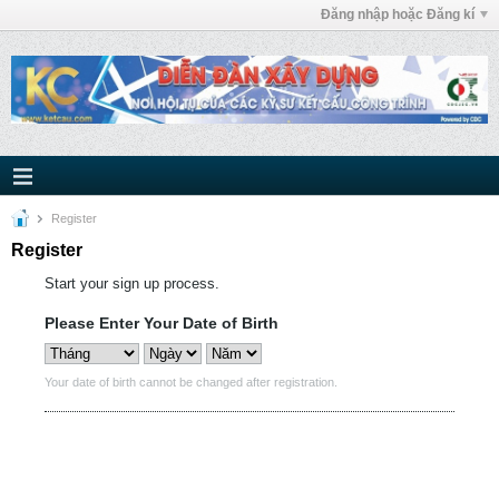
Đăng nhập hoặc Đăng kí
Register
Register
Start your sign up process.
Please Enter Your Date of Birth
Your date of birth cannot be changed after registration.