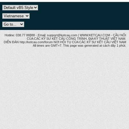
Hotline: 038.77 88888 - Email: support@ketcau.com | WWW.KETCAU.COM - CẦU NỐI
CỦA CÁC KỸ SƯ KẾT CẤU CÔNG TRÌNH, ĐỊA KỸ THUẬT VIỆT NAM.
DIỄN ĐÀN http://ketcau.com/forum NƠI HỘI TỤ CỦA CÁC KỸ SƯ KẾT CÂU VIỆT NAM
All times are GMT+7. This page was generated at cách đây 1 phút.