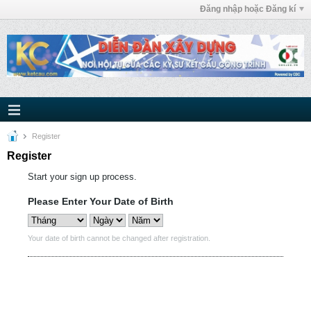
Đăng nhập hoặc Đăng kí
Register
Register
Start your sign up process.
Please Enter Your Date of Birth
Your date of birth cannot be changed after registration.