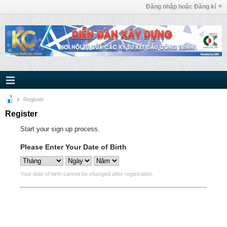
Đăng nhập hoặc Đăng kí
Register
Register
Start your sign up process.
Please Enter Your Date of Birth
Your date of birth cannot be changed after registration.