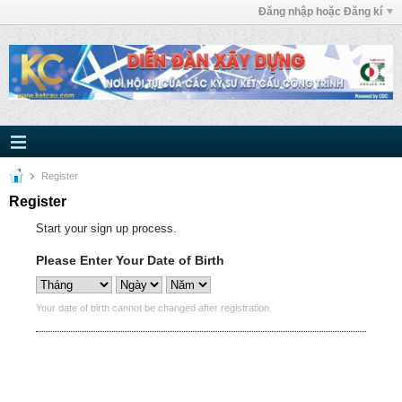
Đăng nhập hoặc Đăng kí
Register
Register
Start your sign up process.
Please Enter Your Date of Birth
Your date of birth cannot be changed after registration.