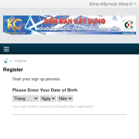
Đăng nhập hoặc Đăng kí
Register
Register
Start your sign up process.
Please Enter Your Date of Birth
Your date of birth cannot be changed after registration.