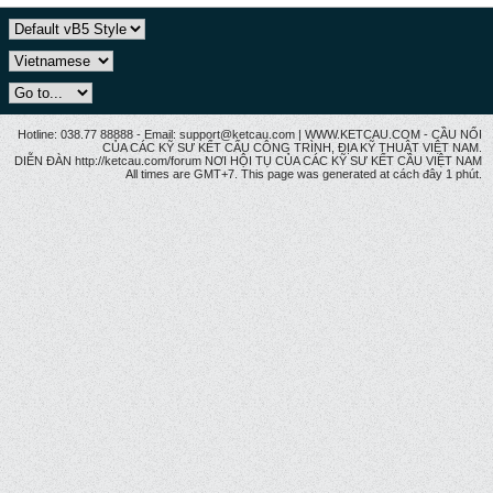
Hotline: 038.77 88888 - Email: support@ketcau.com | WWW.KETCAU.COM - CẦU NỐI
CỦA CÁC KỸ SƯ KẾT CẤU CÔNG TRÌNH, ĐỊA KỸ THUẬT VIỆT NAM.
DIỄN ĐÀN http://ketcau.com/forum NƠI HỘI TỤ CỦA CÁC KỸ SƯ KẾT CÂU VIỆT NAM
All times are GMT+7. This page was generated at cách đây 1 phút.