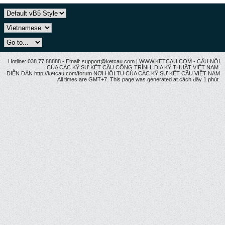
Hotline: 038.77 88888 - Email: support@ketcau.com | WWW.KETCAU.COM - CẦU NỐI
CỦA CÁC KỸ SƯ KẾT CẤU CÔNG TRÌNH, ĐỊA KỸ THUẬT VIỆT NAM.
DIỄN ĐÀN http://ketcau.com/forum NƠI HỘI TỤ CỦA CÁC KỸ SƯ KẾT CÂU VIỆT NAM
All times are GMT+7. This page was generated at cách đây 1 phút.