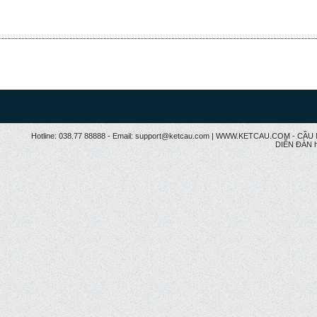
Hotline: 038.77 88888 - Email: support@ketcau.com | WWW.KETCAU.COM - 
DIỄN ĐÀN h