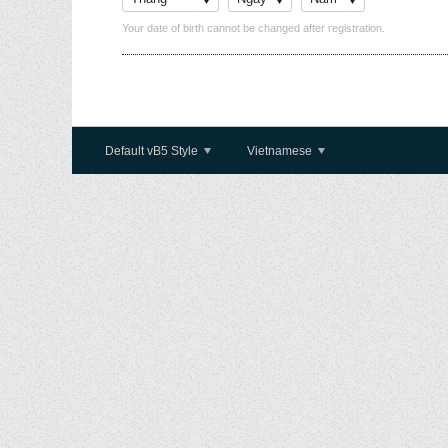
Your date of birth cannot be changed after registration.
Default vB5 Style
Vietnamese