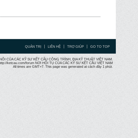
QUẢN TRỊ
LIÊN HỆ
TRỢ GIÚP
GO TO TOP
CẦU NỐI CỦA CÁC KỸ SƯ KẾT CẤU CÔNG TRÌNH, ĐỊA KỸ THUẬT VIỆT NAM.
ttp://ketcau.com/forum NƠI HỘI TỤ CỦA CÁC KỸ SƯ KẾT CÂU VIỆT NAM
All times are GMT+7. This page was generated at cách đây 1 phút.