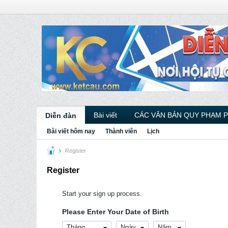
Bài viết
CÁC VĂN BẢN QUY PHẠM 
Diễn đàn
Bài viết hôm nay
Thành viên
Lịch
Register
Register
Start your sign up process.
Please Enter Your Date of Birth
Tháng
Ngày
Năm