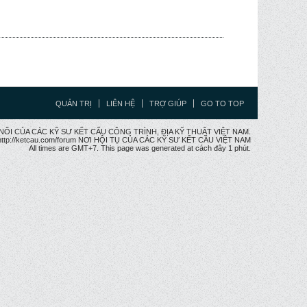
QUẢN TRỊ
LIÊN HỆ
TRỢ GIÚP
GO TO TOP
CẦU NỐI CỦA CÁC KỸ SƯ KẾT CẤU CÔNG TRÌNH, ĐỊA KỸ THUẬT VIỆT NAM.
ttp://ketcau.com/forum NƠI HỘI TỤ CỦA CÁC KỸ SƯ KẾT CÂU VIỆT NAM
All times are GMT+7. This page was generated at cách đây 1 phút.