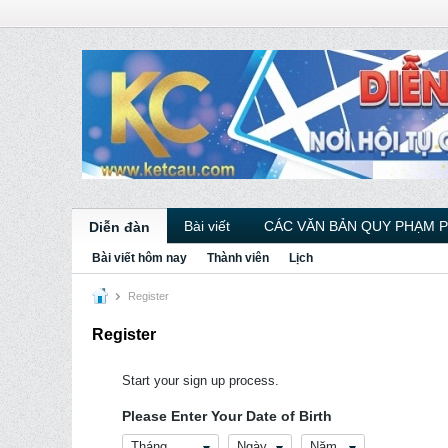
Bài viết
CÁC VĂN BẢN QUY PHẠM 
Diễn đàn
Bài viết hôm nay
Thành viên
Lịch
Register
Register
Start your sign up process.
Please Enter Your Date of Birth
Tháng
Ngày
Năm