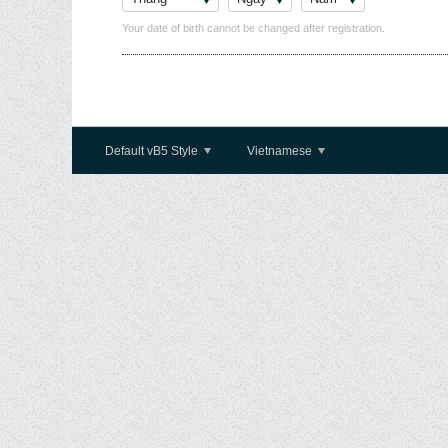
Your date of birth cannot be changed after registration.
Default vB5 Style
Vietnamese