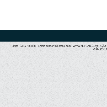
Hotline: 038.77 88888 - Email: support@ketcau.com | WWW.KETCAU.COM - 
DIỄN ĐÀN h