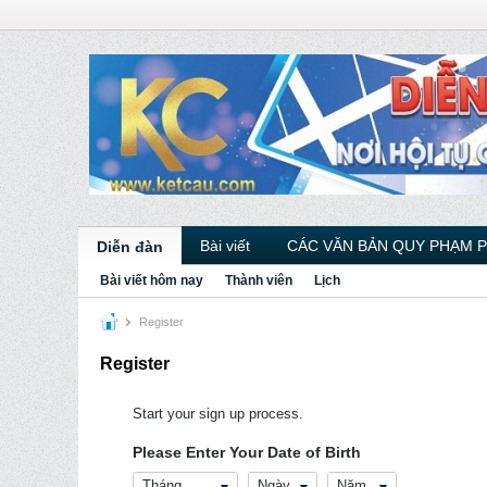
Bài viết
CÁC VĂN BẢN QUY PHẠM 
Diễn đàn
Bài viết hôm nay
Thành viên
Lịch
Register
Register
Start your sign up process.
Please Enter Your Date of Birth
Tháng
Ngày
Năm