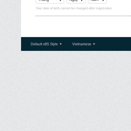
Your date of birth cannot be changed after registration.
Default vB5 Style
Vietnamese