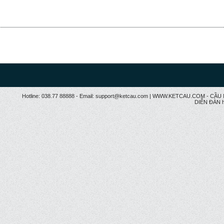
Hotline: 038.77 88888 - Email: support@ketcau.com | WWW.KETCAU.COM - 
DIỄN ĐÀN h