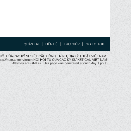
QUẢN TRỊ
LIÊN HỆ
TRỢ GIÚP
GO TO TOP
CẦU NỐI CỦA CÁC KỸ SƯ KẾT CẤU CÔNG TRÌNH, ĐỊA KỸ THUẬT VIỆT NAM.
ttp://ketcau.com/forum NƠI HỘI TỤ CỦA CÁC KỸ SƯ KẾT CÂU VIỆT NAM
All times are GMT+7. This page was generated at cách đây 1 phút.