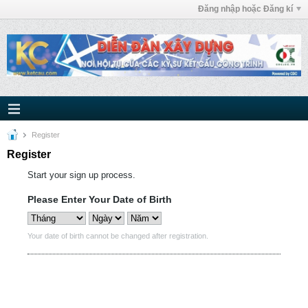
Đăng nhập hoặc Đăng kí
Register
Register
Start your sign up process.
Please Enter Your Date of Birth
Your date of birth cannot be changed after registration.