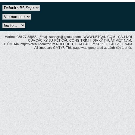
Hotline: 038.77 88888 - Email: support@ketcau.com | WWW.KETCAU.COM - CẦU NỐI
CỦA CÁC KỸ SƯ KẾT CẤU CÔNG TRÌNH, ĐỊA KỸ THUẬT VIỆT NAM.
DIỄN ĐÀN http://ketcau.com/forum NƠI HỘI TỤ CỦA CÁC KỸ SƯ KẾT CÂU VIỆT NAM
All times are GMT+7. This page was generated at cách đây 1 phút.