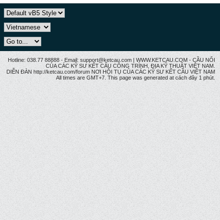
Hotline: 038.77 88888 - Email: support@ketcau.com | WWW.KETCAU.COM - CẦU NỐI
CỦA CÁC KỸ SƯ KẾT CẤU CÔNG TRÌNH, ĐỊA KỸ THUẬT VIỆT NAM.
DIỄN ĐÀN http://ketcau.com/forum NƠI HỘI TỤ CỦA CÁC KỸ SƯ KẾT CÂU VIỆT NAM
All times are GMT+7. This page was generated at cách đây 1 phút.