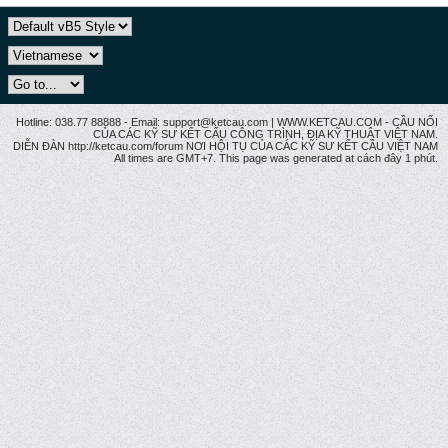
Hotline: 038.77 88888 - Email: support@ketcau.com | WWW.KETCAU.COM - CẦU NỐI
CỦA CÁC KỸ SƯ KẾT CẤU CÔNG TRÌNH, ĐỊA KỸ THUẬT VIỆT NAM.
DIỄN ĐÀN http://ketcau.com/forum NƠI HỘI TỤ CỦA CÁC KỸ SƯ KẾT CÂU VIỆT NAM
All times are GMT+7. This page was generated at cách đây 1 phút.