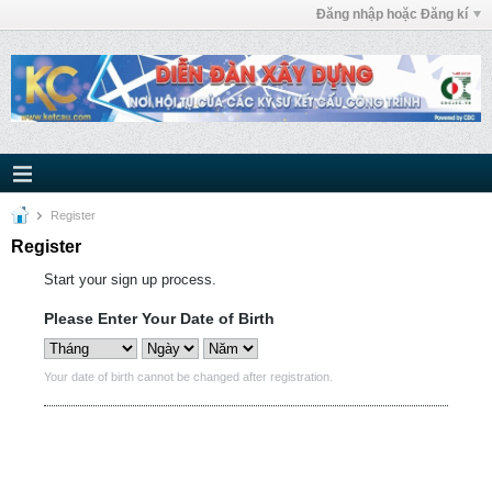
Đăng nhập hoặc Đăng kí
Register
Register
Start your sign up process.
Please Enter Your Date of Birth
Your date of birth cannot be changed after registration.