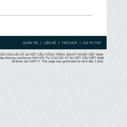
QUẢN TRỊ
LIÊN HỆ
TRỢ GIÚP
GO TO TOP
CẦU NỐI CỦA CÁC KỸ SƯ KẾT CẤU CÔNG TRÌNH, ĐỊA KỸ THUẬT VIỆT NAM.
ttp://ketcau.com/forum NƠI HỘI TỤ CỦA CÁC KỸ SƯ KẾT CÂU VIỆT NAM
All times are GMT+7. This page was generated at cách đây 1 phút.