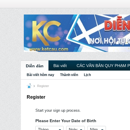
Bài viết
CÁC VĂN BẢN QUY PHẠM 
Diễn đàn
Bài viết hôm nay
Thành viên
Lịch
Register
Register
Start your sign up process.
Please Enter Your Date of Birth
Tháng
Ngày
Năm