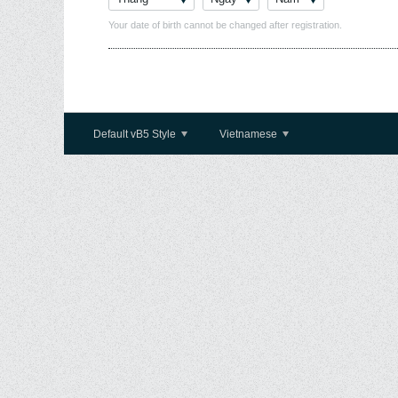
Your date of birth cannot be changed after registration.
Default vB5 Style
Vietnamese