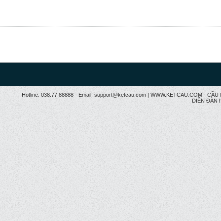
Hotline: 038.77 88888 - Email: support@ketcau.com | WWW.KETCAU.COM - 
DIỄN ĐÀN h