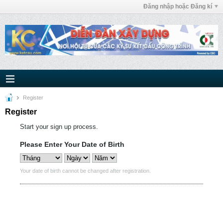
Đăng nhập hoặc Đăng kí
Register
Register
Start your sign up process.
Please Enter Your Date of Birth
Your date of birth cannot be changed after registration.