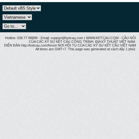
Hotline: 038.77 88888 - Email: support@ketcau.com | WWW.KETCAU.COM - CẦU NỐI
CỦA CÁC KỸ SƯ KẾT CẤU CÔNG TRÌNH, ĐỊA KỸ THUẬT VIỆT NAM.
DIỄN ĐÀN http://ketcau.com/forum NƠI HỘI TỤ CỦA CÁC KỸ SƯ KẾT CÂU VIỆT NAM
All times are GMT+7. This page was generated at cách đây 1 phút.