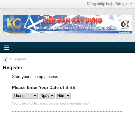
Đăng nhập hoặc Đăng kí
Register
Register
Start your sign up process.
Please Enter Your Date of Birth
Your date of birth cannot be changed after registration.