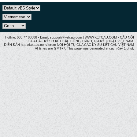
Hotline: 038.77 88888 - Email: support@ketcau.com | WWW.KETCAU.COM - CẦU NỐI
CỦA CÁC KỸ SƯ KẾT CẤU CÔNG TRÌNH, ĐỊA KỸ THUẬT VIỆT NAM.
DIỄN ĐÀN http://ketcau.com/forum NƠI HỘI TỤ CỦA CÁC KỸ SƯ KẾT CÂU VIỆT NAM
All times are GMT+7. This page was generated at cách đây 1 phút.