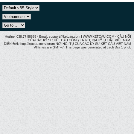
Hotline: 038.77 88888 - Email: support@ketcau.com | WWW.KETCAU.COM - CẦU NỐI
CỦA CÁC KỸ SƯ KẾT CẤU CÔNG TRÌNH, ĐỊA KỸ THUẬT VIỆT NAM.
DIỄN ĐÀN http://ketcau.com/forum NƠI HỘI TỤ CỦA CÁC KỸ SƯ KẾT CÂU VIỆT NAM
All times are GMT+7. This page was generated at cách đây 1 phút.