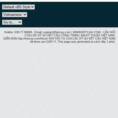
Hotline: 038.77 88888 - Email: support@ketcau.com | WWW.KETCAU.COM - CẦU NỐI
CỦA CÁC KỸ SƯ KẾT CẤU CÔNG TRÌNH, ĐỊA KỸ THUẬT VIỆT NAM.
DIỄN ĐÀN http://ketcau.com/forum NƠI HỘI TỤ CỦA CÁC KỸ SƯ KẾT CÂU VIỆT NAM
All times are GMT+7. This page was generated at cách đây 1 phút.