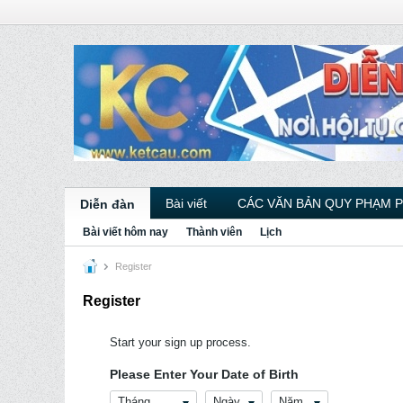
Bài viết
CÁC VĂN BẢN QUY PHẠM 
Diễn đàn
Bài viết hôm nay
Thành viên
Lịch
Register
Register
Start your sign up process.
Please Enter Your Date of Birth
Tháng
Ngày
Năm