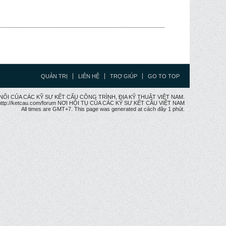
QUẢN TRỊ
LIÊN HỆ
TRỢ GIÚP
GO TO TOP
CẦU NỐI CỦA CÁC KỸ SƯ KẾT CẤU CÔNG TRÌNH, ĐỊA KỸ THUẬT VIỆT NAM.
ttp://ketcau.com/forum NƠI HỘI TỤ CỦA CÁC KỸ SƯ KẾT CÂU VIỆT NAM
All times are GMT+7. This page was generated at cách đây 1 phút.