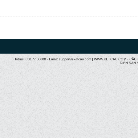
Hotline: 038.77 88888 - Email: support@ketcau.com | WWW.KETCAU.COM - 
DIỄN ĐÀN h