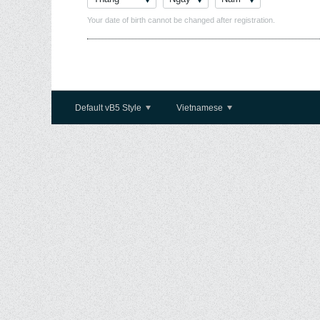
Your date of birth cannot be changed after registration.
Default vB5 Style
Vietnamese