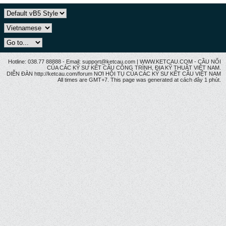
Hotline: 038.77 88888 - Email: support@ketcau.com | WWW.KETCAU.COM - CẦU NỐI
CỦA CÁC KỸ SƯ KẾT CẤU CÔNG TRÌNH, ĐỊA KỸ THUẬT VIỆT NAM.
DIỄN ĐÀN http://ketcau.com/forum NƠI HỘI TỤ CỦA CÁC KỸ SƯ KẾT CÂU VIỆT NAM
All times are GMT+7. This page was generated at cách đây 1 phút.