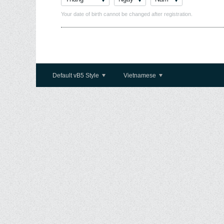
Your date of birth cannot be changed after registration.
Default vB5 Style
Vietnamese