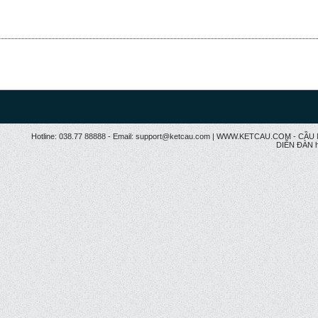
Hotline: 038.77 88888 - Email: support@ketcau.com | WWW.KETCAU.COM - 
DIỄN ĐÀN h