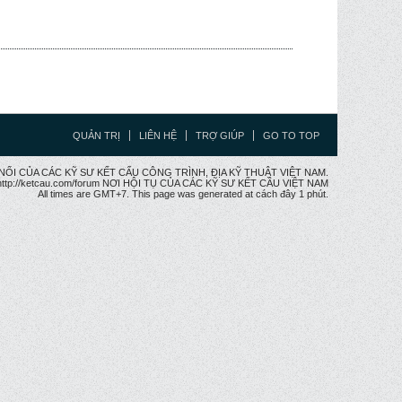
QUẢN TRỊ
LIÊN HỆ
TRỢ GIÚP
GO TO TOP
CẦU NỐI CỦA CÁC KỸ SƯ KẾT CẤU CÔNG TRÌNH, ĐỊA KỸ THUẬT VIỆT NAM.
ttp://ketcau.com/forum NƠI HỘI TỤ CỦA CÁC KỸ SƯ KẾT CÂU VIỆT NAM
All times are GMT+7. This page was generated at cách đây 1 phút.