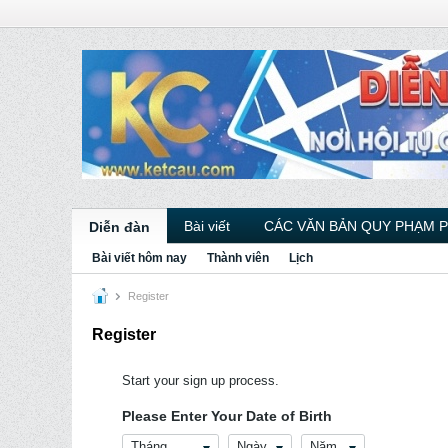
Bài viết
CÁC VĂN BẢN QUY PHẠM 
Diễn đàn
Bài viết hôm nay
Thành viên
Lịch
Register
Register
Start your sign up process.
Please Enter Your Date of Birth
Tháng
Ngày
Năm