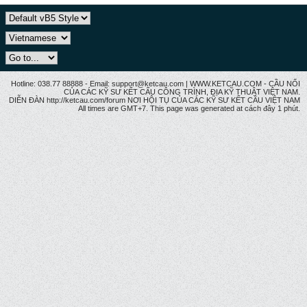
Hotline: 038.77 88888 - Email: support@ketcau.com | WWW.KETCAU.COM - CẦU NỐI
CỦA CÁC KỸ SƯ KẾT CẤU CÔNG TRÌNH, ĐỊA KỸ THUẬT VIỆT NAM.
DIỄN ĐÀN http://ketcau.com/forum NƠI HỘI TỤ CỦA CÁC KỸ SƯ KẾT CÂU VIỆT NAM
All times are GMT+7. This page was generated at cách đây 1 phút.