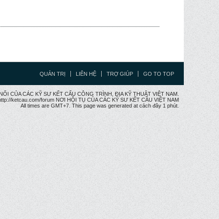
QUẢN TRỊ
LIÊN HỆ
TRỢ GIÚP
GO TO TOP
CẦU NỐI CỦA CÁC KỸ SƯ KẾT CẤU CÔNG TRÌNH, ĐỊA KỸ THUẬT VIỆT NAM.
ttp://ketcau.com/forum NƠI HỘI TỤ CỦA CÁC KỸ SƯ KẾT CÂU VIỆT NAM
All times are GMT+7. This page was generated at cách đây 1 phút.