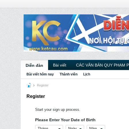
Bài viết
CÁC VĂN BẢN QUY PHẠM 
Diễn đàn
Bài viết hôm nay
Thành viên
Lịch
Register
Register
Start your sign up process.
Please Enter Your Date of Birth
Tháng
Ngày
Năm