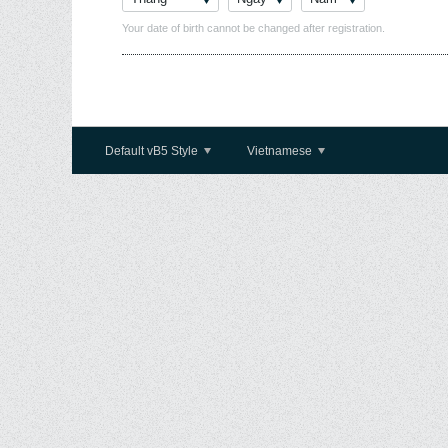
Your date of birth cannot be changed after registration.
Default vB5 Style
Vietnamese