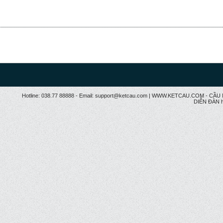
Hotline: 038.77 88888 - Email: support@ketcau.com | WWW.KETCAU.COM - 
DIỄN ĐÀN h