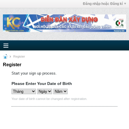
Đăng nhập hoặc Đăng kí
Register
Register
Start your sign up process.
Please Enter Your Date of Birth
Your date of birth cannot be changed after registration.