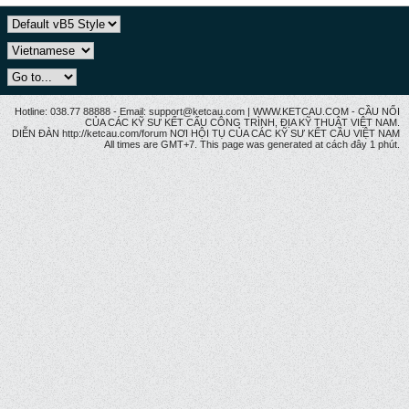
Hotline: 038.77 88888 - Email: support@ketcau.com | WWW.KETCAU.COM - CẦU NỐI
CỦA CÁC KỸ SƯ KẾT CẤU CÔNG TRÌNH, ĐỊA KỸ THUẬT VIỆT NAM.
DIỄN ĐÀN http://ketcau.com/forum NƠI HỘI TỤ CỦA CÁC KỸ SƯ KẾT CÂU VIỆT NAM
All times are GMT+7. This page was generated at cách đây 1 phút.