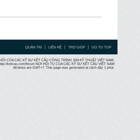
QUẢN TRỊ
LIÊN HỆ
TRỢ GIÚP
GO TO TOP
CẦU NỐI CỦA CÁC KỸ SƯ KẾT CẤU CÔNG TRÌNH, ĐỊA KỸ THUẬT VIỆT NAM.
ttp://ketcau.com/forum NƠI HỘI TỤ CỦA CÁC KỸ SƯ KẾT CÂU VIỆT NAM
All times are GMT+7. This page was generated at cách đây 1 phút.