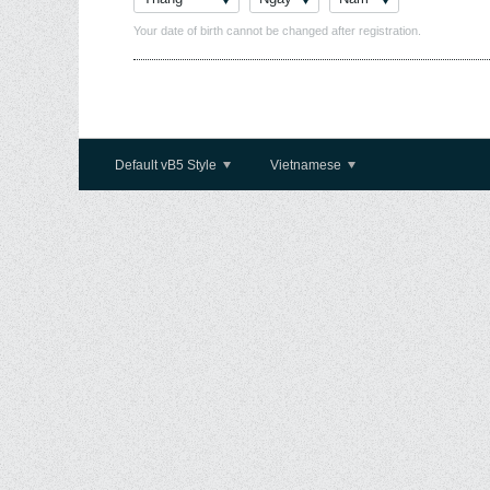
Your date of birth cannot be changed after registration.
Default vB5 Style
Vietnamese