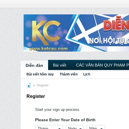
Bài viết
CÁC VĂN BẢN QUY PHẠM 
Diễn đàn
Bài viết hôm nay
Thành viên
Lịch
Register
Register
Start your sign up process.
Please Enter Your Date of Birth
Tháng
Ngày
Năm