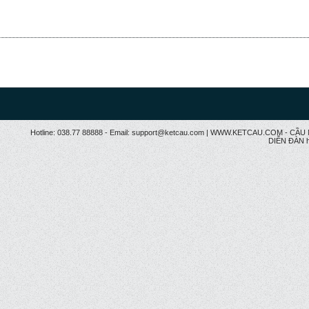
Hotline: 038.77 88888 - Email: support@ketcau.com | WWW.KETCAU.COM - 
DIỄN ĐÀN h