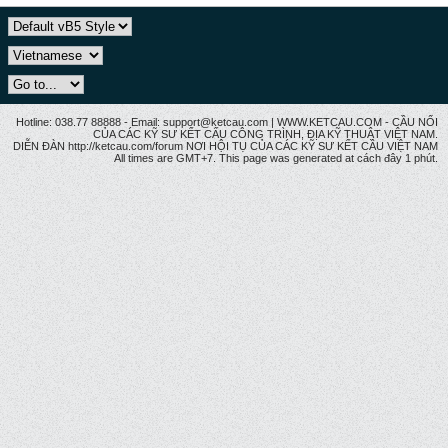
Hotline: 038.77 88888 - Email: support@ketcau.com | WWW.KETCAU.COM - CẦU NỐI
CỦA CÁC KỸ SƯ KẾT CẤU CÔNG TRÌNH, ĐỊA KỸ THUẬT VIỆT NAM.
DIỄN ĐÀN http://ketcau.com/forum NƠI HỘI TỤ CỦA CÁC KỸ SƯ KẾT CÂU VIỆT NAM
All times are GMT+7. This page was generated at cách đây 1 phút.