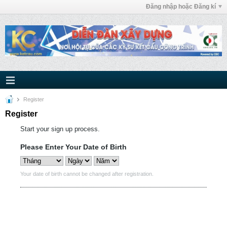
Đăng nhập hoặc Đăng kí
Register
Register
Start your sign up process.
Please Enter Your Date of Birth
Your date of birth cannot be changed after registration.