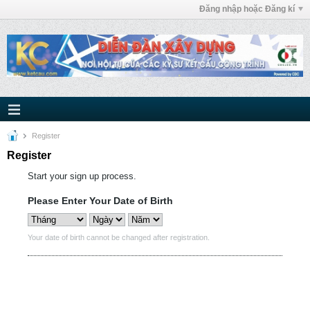
Đăng nhập hoặc Đăng kí
Register
Register
Start your sign up process.
Please Enter Your Date of Birth
Your date of birth cannot be changed after registration.