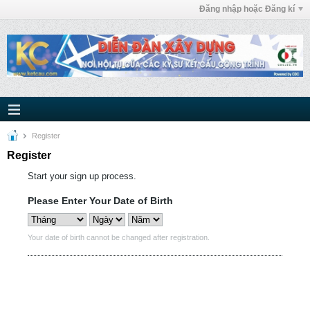
Đăng nhập hoặc Đăng kí
Register
Register
Start your sign up process.
Please Enter Your Date of Birth
Your date of birth cannot be changed after registration.