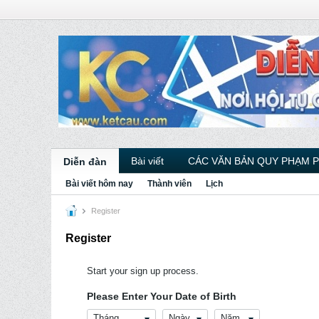
Bài viết
CÁC VĂN BẢN QUY PHẠM 
Diễn đàn
Bài viết hôm nay
Thành viên
Lịch
Register
Register
Start your sign up process.
Please Enter Your Date of Birth
Tháng
Ngày
Năm