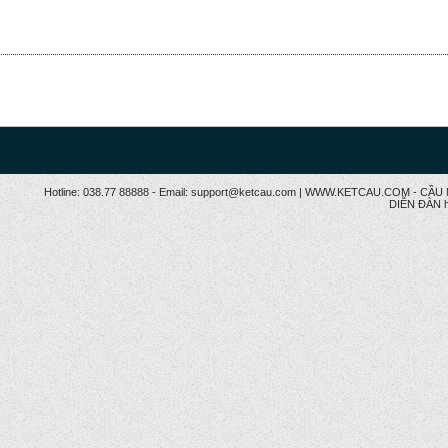
Hotline: 038.77 88888 - Email: support@ketcau.com | WWW.KETCAU.COM - 
DIỄN ĐÀN h