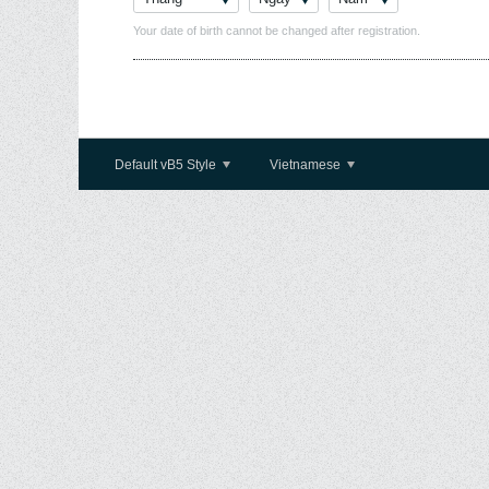
Your date of birth cannot be changed after registration.
Default vB5 Style
Vietnamese