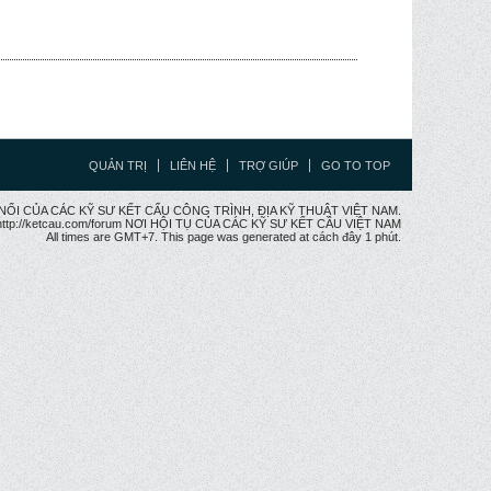
QUẢN TRỊ
LIÊN HỆ
TRỢ GIÚP
GO TO TOP
CẦU NỐI CỦA CÁC KỸ SƯ KẾT CẤU CÔNG TRÌNH, ĐỊA KỸ THUẬT VIỆT NAM.
ttp://ketcau.com/forum NƠI HỘI TỤ CỦA CÁC KỸ SƯ KẾT CÂU VIỆT NAM
All times are GMT+7. This page was generated at cách đây 1 phút.