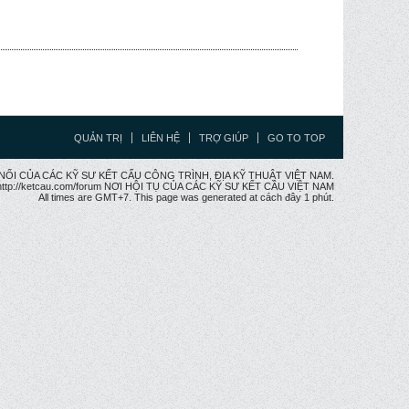
QUẢN TRỊ
LIÊN HỆ
TRỢ GIÚP
GO TO TOP
CẦU NỐI CỦA CÁC KỸ SƯ KẾT CẤU CÔNG TRÌNH, ĐỊA KỸ THUẬT VIỆT NAM.
ttp://ketcau.com/forum NƠI HỘI TỤ CỦA CÁC KỸ SƯ KẾT CÂU VIỆT NAM
All times are GMT+7. This page was generated at cách đây 1 phút.