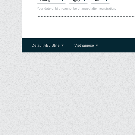
Your date of birth cannot be changed after registration.
Default vB5 Style
Vietnamese