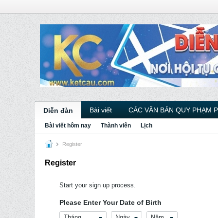
Bài viết
CÁC VĂN BẢN QUY PHẠM 
Diễn đàn
Bài viết hôm nay
Thành viên
Lịch
Register
Register
Start your sign up process.
Please Enter Your Date of Birth
Tháng
Ngày
Năm