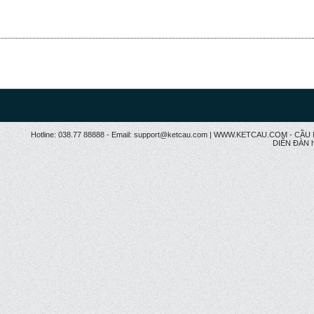
Hotline: 038.77 88888 - Email: support@ketcau.com | WWW.KETCAU.COM - 
DIỄN ĐÀN h