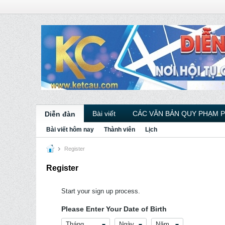
Bài viết
CÁC VĂN BẢN QUY PHẠM 
Diễn đàn
Bài viết hôm nay
Thành viên
Lịch
Register
Register
Start your sign up process.
Please Enter Your Date of Birth
Tháng
Ngày
Năm