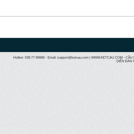
Hotline: 038.77 88888 - Email: support@ketcau.com | WWW.KETCAU.COM - 
DIỄN ĐÀN h