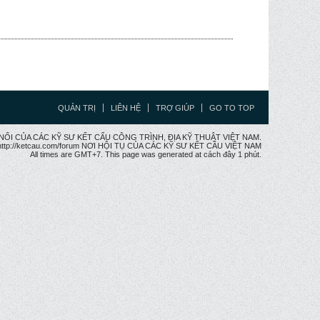
QUẢN TRỊ
LIÊN HỆ
TRỢ GIÚP
GO TO TOP
CẦU NỐI CỦA CÁC KỸ SƯ KẾT CẤU CÔNG TRÌNH, ĐỊA KỸ THUẬT VIỆT NAM.
ttp://ketcau.com/forum NƠI HỘI TỤ CỦA CÁC KỸ SƯ KẾT CÂU VIỆT NAM
All times are GMT+7. This page was generated at cách đây 1 phút.