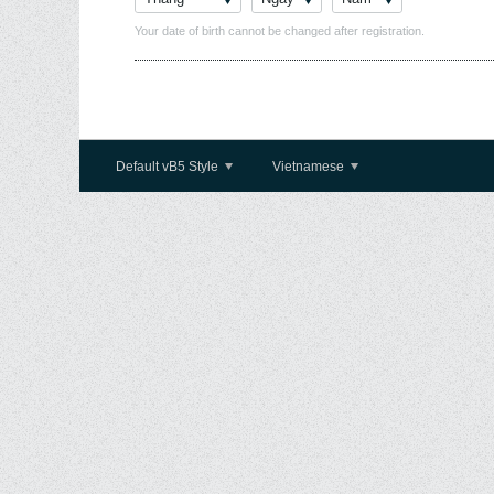
Your date of birth cannot be changed after registration.
Default vB5 Style
Vietnamese