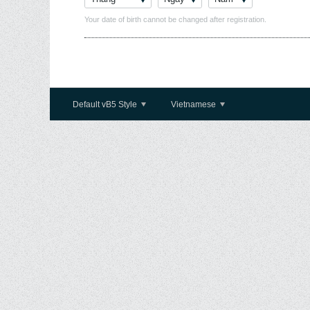
Your date of birth cannot be changed after registration.
Default vB5 Style
Vietnamese