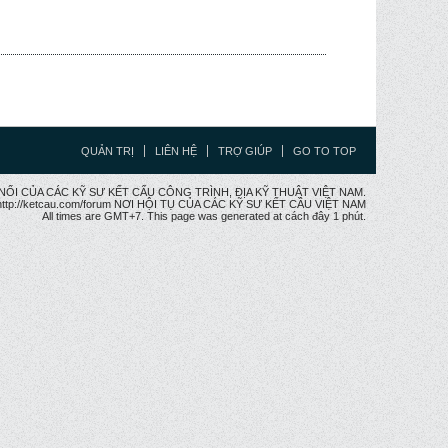
QUẢN TRỊ
LIÊN HỆ
TRỢ GIÚP
GO TO TOP
CẦU NỐI CỦA CÁC KỸ SƯ KẾT CẤU CÔNG TRÌNH, ĐỊA KỸ THUẬT VIỆT NAM.
ttp://ketcau.com/forum NƠI HỘI TỤ CỦA CÁC KỸ SƯ KẾT CÂU VIỆT NAM
All times are GMT+7. This page was generated at cách đây 1 phút.