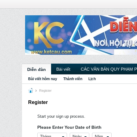
Bài viết
CÁC VĂN BẢN QUY PHẠM 
Diễn đàn
Bài viết hôm nay
Thành viên
Lịch
Register
Register
Start your sign up process.
Please Enter Your Date of Birth
Tháng
Ngày
Năm