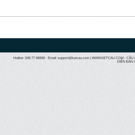
Hotline: 038.77 88888 - Email: support@ketcau.com | WWW.KETCAU.COM - 
DIỄN ĐÀN h