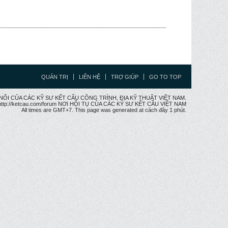
QUẢN TRỊ
LIÊN HỆ
TRỢ GIÚP
GO TO TOP
CẦU NỐI CỦA CÁC KỸ SƯ KẾT CẤU CÔNG TRÌNH, ĐỊA KỸ THUẬT VIỆT NAM.
ttp://ketcau.com/forum NƠI HỘI TỤ CỦA CÁC KỸ SƯ KẾT CÂU VIỆT NAM
All times are GMT+7. This page was generated at cách đây 1 phút.