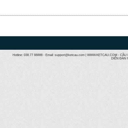
Hotline: 038.77 88888 - Email: support@ketcau.com | WWW.KETCAU.COM - 
DIỄN ĐÀN h