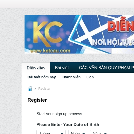
Bài viết
CÁC VĂN BẢN QUY PHẠM 
Diễn đàn
Bài viết hôm nay
Thành viên
Lịch
Register
Register
Start your sign up process.
Please Enter Your Date of Birth
Tháng
Ngày
Năm