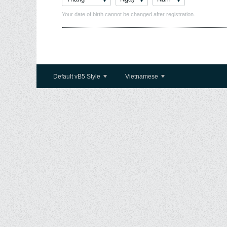
Your date of birth cannot be changed after registration.
Default vB5 Style
Vietnamese