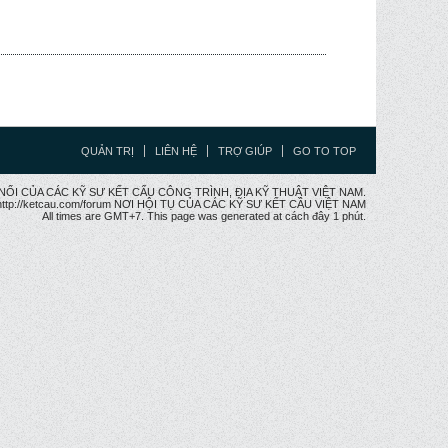
QUẢN TRỊ
LIÊN HỆ
TRỢ GIÚP
GO TO TOP
CẦU NỐI CỦA CÁC KỸ SƯ KẾT CẤU CÔNG TRÌNH, ĐỊA KỸ THUẬT VIỆT NAM.
ttp://ketcau.com/forum NƠI HỘI TỤ CỦA CÁC KỸ SƯ KẾT CÂU VIỆT NAM
All times are GMT+7. This page was generated at cách đây 1 phút.