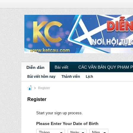
Bài viết
CÁC VĂN BẢN QUY PHẠM 
Diễn đàn
Bài viết hôm nay
Thành viên
Lịch
Register
Register
Start your sign up process.
Please Enter Your Date of Birth
Tháng
Ngày
Năm