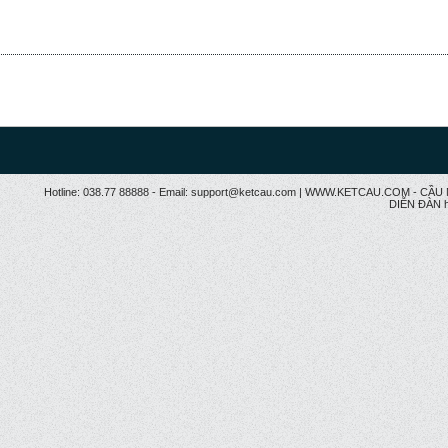
Hotline: 038.77 88888 - Email: support@ketcau.com | WWW.KETCAU.COM - 
DIỄN ĐÀN h