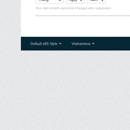
Your date of birth cannot be changed after registration.
Default vB5 Style
Vietnamese