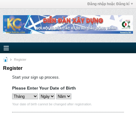
Đăng nhập hoặc Đăng kí
Register
Register
Start your sign up process.
Please Enter Your Date of Birth
Your date of birth cannot be changed after registration.