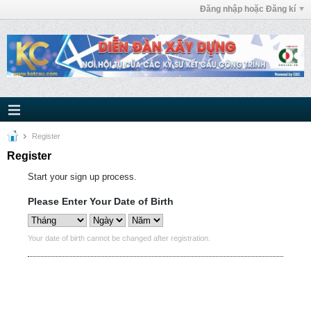
Đăng nhập hoặc Đăng kí
Register
Register
Start your sign up process.
Please Enter Your Date of Birth
Your date of birth cannot be changed after registration.