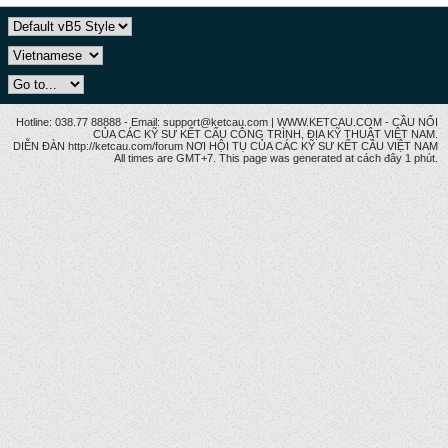
Hotline: 038.77 88888 - Email: support@ketcau.com | WWW.KETCAU.COM - CẦU NỐI
CỦA CÁC KỸ SƯ KẾT CẤU CÔNG TRÌNH, ĐỊA KỸ THUẬT VIỆT NAM.
DIỄN ĐÀN http://ketcau.com/forum NƠI HỘI TỤ CỦA CÁC KỸ SƯ KẾT CÂU VIỆT NAM
All times are GMT+7. This page was generated at cách đây 1 phút.